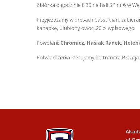
Zbiórka o godzinie 8:30 na h
ali SP nr 6 w W
Przyjeżdżamy w dresach Cassubian, zabieram
kanapkę, ulubiony owoc, 20 zł wpisowego.
Powołani:
Chromicz, Hasiak Radek, Heleni
Potwierdzenia kierujemy do trenera Błażeja
Akada