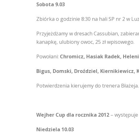
Sobota 9.03
Zbiórka o godzinie 8:30 na h
ali SP nr 2 w Lu
Przyjeżdżamy w dresach Cassubian, zabieram
kanapkę, ulubiony owoc, 25 zł wpisowego.
Powołani:
Chromicz, Hasiak Radek, Helen
Bigus, Domski, Droździel, Kiernikiewicz, 
Potwierdzenia kierujemy do trenera Błażeja.
Wejher Cup dla rocznika 2012
– występuje
Niedziela 10.03