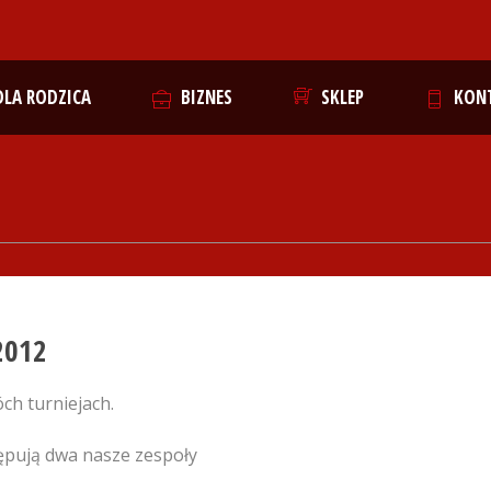
DLA RODZICA
BIZNES
SKLEP
KON
2012
ch turniejach.
ępują dwa nasze zespoły