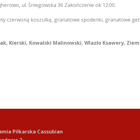
ejherowo, ul. Śniegowska 36 Zakończenie ok 12:00.
y czerwoną koszulkę, granatowe spodenki, granatowe getry
ak, Kierski, Kowalski Malinowski, Wlazło Ksawery, Zie
mia Piłkarska Cassubian