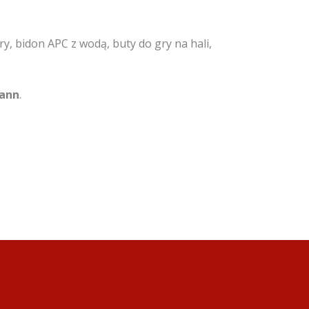
, bidon APC z wodą, buty do gry na hali,
mann
.