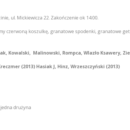
zinie, ul. Mickiewicza 22. Zakończenie ok 14:00.
y czerwoną koszulkę, granatowe spodenki, granatowe getry
iak, Kowalski, Malinowski, Rompca, Wlazło Ksawery, Z
Kreczmer (2013) Hasiak J, Hinz, Wrzeszczyński (2013)
 jedna drużyna